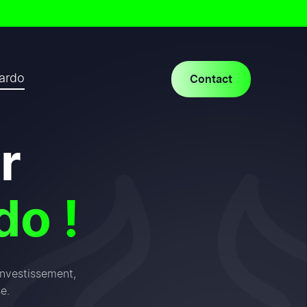
cardo
Contact
r
do !
investissement,
e.