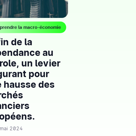
rendre la macro-économie
fin de la
pendance au
role, un levier
gurant pour
 hausse des
rchés
anciers
opéens.
 mai 2024