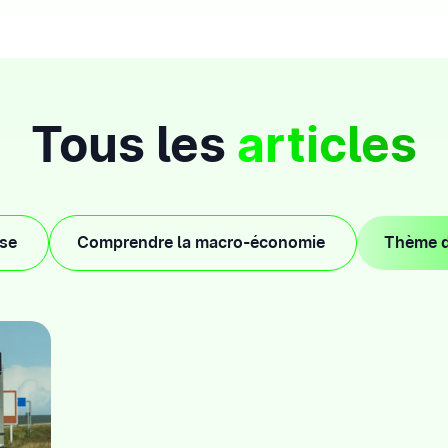
Tous les
articles
rse
Comprendre la macro-économie
Thème d