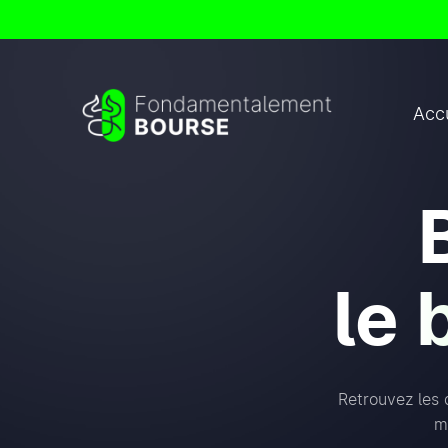
Accu
le
Retrouvez les 
m