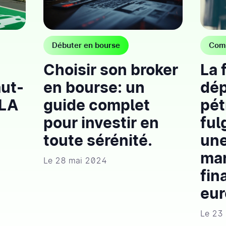
Débuter en bourse
Comp
Choisir son broker
La 
aut-
en bourse: un
dé
 LA
guide complet
pét
pour investir en
ful
toute sérénité.
une
ma
Le 28 mai 2024
fin
eur
Le 23