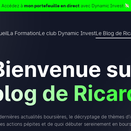
Accédez à
mon portefeuille en direct
avec Dynamic Invest
eil
La Formation
Le club Dynamic Invest
Le Blog de Ri
Bienvenue su
blog de Ricar
dernières actualités boursières, le décryptage de thèmes d’
es actions pépites et de quoi débuter sereinement en bours