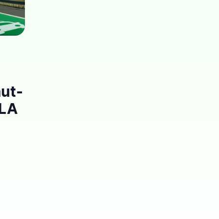
aut-
 LA